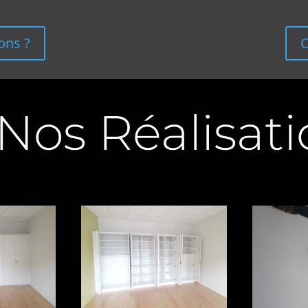
ons ?
C
éalisatio